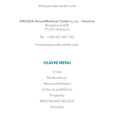
info@arcada-center.com
ARCADA NeuroMedical Center s.r.o. - Hranice
Kropáčova 608
753 01 Hranice I.
Tel.: +420 601 001 545
hranice@arcada-center.com
HLAVNÍ MENU
O nás
Medicentrum
Neurorehabilitace
Léčba na pojišťovnu
Programy
WACHKOMA ARCADA
Kontakty