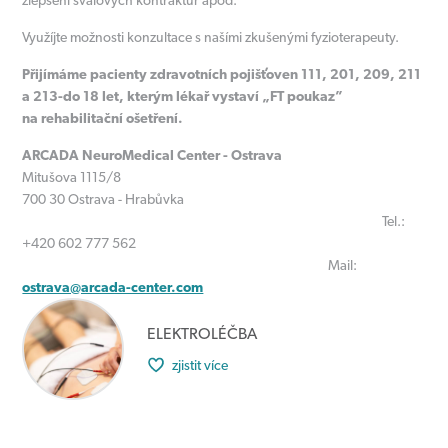
zlepšení svalových kontraktur apod.
Využíjte možnosti konzultace s našími zkušenými fyzioterapeuty.
Přijímáme pacienty zdravotních pojišťoven 111, 201, 209, 211
a 213-do 18 let, kterým lékař vystaví „FT poukaz”
na rehabilitační ošetření.
ARCADA NeuroMedical Center - Ostrava
Mitušova 1115/8
700 30 Ostrava - Hrabůvka
Tel.:
+420 602 777 562
Mail:
ostrava@arcada-center.com
ELEKTROLÉČBA
zjistit více