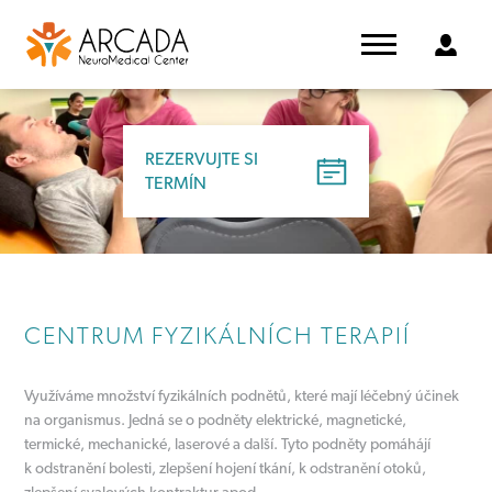
REZERVUJTE SI
REZERVUJTE SI
TERMÍN
TERMÍN
CENTRUM FYZIKÁLNÍCH TERAPIÍ
Využíváme množství fyzikálních podnětů, které mají léčebný účinek
na organismus. Jedná se o podněty elektrické, magnetické,
termické, mechanické, laserové a další. Tyto podněty pomáhájí
k odstranění bolesti, zlepšení hojení tkání, k odstranění otoků,