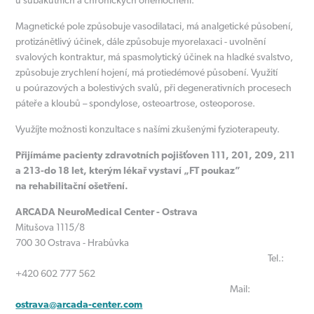
u subakutních a chronických onemocnění.
Magnetické pole způsobuje vasodilataci, má analgetické působení,
protizánětlivý účinek, dále způsobuje myorelaxaci - uvolnění
svalových kontraktur, má spasmolytický účinek na hladké svalstvo,
způsobuje zrychlení hojení, má protiedémové působení. Využití
u poúrazových a bolestivých svalů, při degenerativních procesech
páteře a kloubů – spondylose, osteoartrose, osteoporose.
Využíjte možnosti konzultace s našími zkušenými fyzioterapeuty.
Přijímáme pacienty zdravotních pojišťoven 111, 201, 209, 211
a 213-do 18 let, kterým lékař vystaví „FT poukaz”
na rehabilitační ošetření.
ARCADA NeuroMedical Center - Ostrava
Mitušova 1115/8
700 30 Ostrava - Hrabůvka
Tel.:
+420 602 777 562
Mail:
ostrava@arcada-center.com