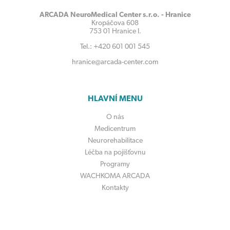
ARCADA NeuroMedical Center s.r.o. - Hranice
Kropáčova 608
753 01 Hranice I.
Tel.: +420 601 001 545
hranice@arcada-center.com
HLAVNÍ MENU
O nás
Medicentrum
Neurorehabilitace
Léčba na pojišťovnu
Programy
WACHKOMA ARCADA
Kontakty