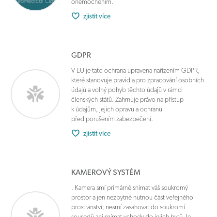
onemocněním.
zjistit více
GDPR
V EU je tato ochrana upravena nařízením GDPR,
které stanovuje pravidla pro zpracování osobních
údajů a volný pohyb těchto údajů v rámci
členských států. Zahrnuje právo na přístup
k údajům, jejich opravu a ochranu
před porušením zabezpečení.
zjistit více
KAMEROVÝ SYSTÉM
. Kamera smí primárně snímat váš soukromý
prostor a jen nezbytně nutnou část veřejného
prostranství; nesmí zasahovat do soukromí
sousedů ani snímat vchody do jejich bytů. Je