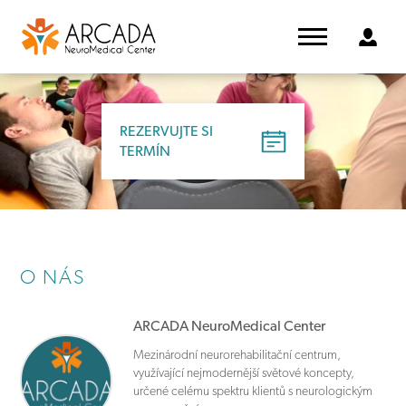
REZERVUJTE SI
TERMÍN
O NÁS
ARCADA NeuroMedical Center
Mezinárodní neurorehabilitační centrum,
využívající nejmodernější světové koncepty,
určené celému spektru klientů s neurologickým