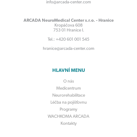
info@arcada-center.com
ARCADA NeuroMedical Center s.r.o. - Hranice
Kropáčova 608
753 01 Hranice I.
Tel.: +420 601 001 545
hranice@arcada-center.com
HLAVNÍ MENU
O nás
Medicentrum
Neurorehabilitace
Léčba na pojišťovnu
Programy
WACHKOMA ARCADA
Kontakty