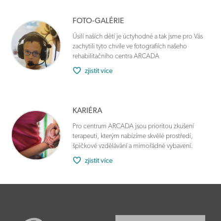
FOTO-GALÉRIE
Úsilí naších dětí je úctyhodné a tak jsme pro Vás
zachytili tyto chvíle ve fotografiích našeho
rehabilitačního centra ARCADA
zjistit více
KARIÉRA
Pro centrum ARCADA jsou prioritou zkušení
terapeuti, kterým nabízíme skvělé prostředí,
špičkové vzdělávání a mimořádné vybavení.
zjistit více