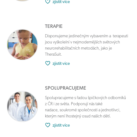
zjistit více
TERAPIE
Disponujeme jedinečným vybavením a terapeuti
jsou vyškoleíní v nejmodernějších světových
neurorehabilitačních metodách, jako je
TheraSuit.
zjistit více
SPOLUPRACUJEME
Spolupracujeme s řadou špičkových odborníků
z ČR i ze světa. Podporují nás také
nadace, soukromé společnosti a jednotlivci,
kterým není lhostejný osud naších dětí.
zjistit více