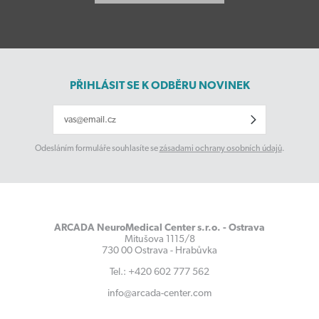
PŘIHLÁSIT SE K ODBĚRU NOVINEK
Odesláním formuláře souhlasíte se
zásadami ochrany osobních údajů
.
ARCADA NeuroMedical Center s.r.o. - Ostrava
Mitušova 1115/8
730 00 Ostrava - Hrabůvka
Tel.: +420 602 777 562
info@arcada-center.com