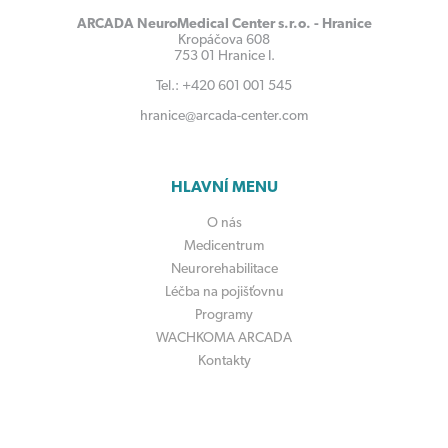
ARCADA NeuroMedical Center s.r.o. - Hranice
Kropáčova 608
753 01 Hranice I.
Tel.: +420 601 001 545
hranice@arcada-center.com
HLAVNÍ MENU
O nás
Medicentrum
Neurorehabilitace
Léčba na pojišťovnu
Programy
WACHKOMA ARCADA
Kontakty