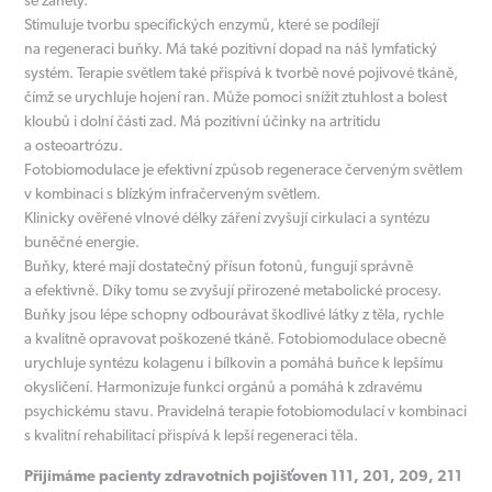
se záněty.
Stimuluje tvorbu specifických enzymů, které se podílejí
na regeneraci buňky. Má také pozitivní dopad na náš lymfatický
systém. Terapie světlem také přispívá k tvorbě nové pojivové tkáně,
čímž se urychluje hojení ran. Může pomoci snížit ztuhlost a bolest
kloubů i dolní části zad. Má pozitivní účinky na artritidu
a osteoartrózu.
Fotobiomodulace je efektivní způsob regenerace červeným světlem
v kombinaci s blízkým infračerveným světlem.
Klinicky ověřené vlnové délky záření zvyšují cirkulaci a syntézu
buněčné energie.
Buňky, které mají dostatečný přísun fotonů, fungují správně
a efektivně. Díky tomu se zvyšují přirozené metabolické procesy.
Buňky jsou lépe schopny odbourávat škodlivé látky z těla, rychle
a kvalitně opravovat poškozené tkáně. Fotobiomodulace obecně
urychluje syntézu kolagenu i bílkovin a pomáhá buňce k lepšímu
okysličení. Harmonizuje funkci orgánů a pomáhá k zdravému
psychickému stavu. Pravidelná terapie fotobiomodulací v kombinaci
s kvalitní rehabilitací přispívá k lepší regeneraci těla.
Přijímáme pacienty zdravotních pojišťoven 111, 201, 209, 211