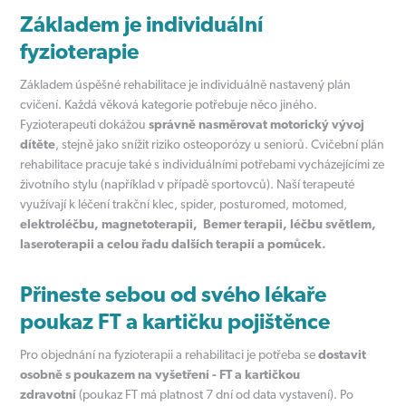
Základem je individuální
fyzioterapie
Základem úspěšné rehabilitace je individuálně nastavený plán
cvičení. Každá věková kategorie potřebuje něco jiného.
Fyzioterapeuti dokážou
správně nasměrovat motorický vývoj
dítěte
, stejně jako snížit riziko osteoporózy u seniorů. Cvičební plán
rehabilitace pracuje také s individuálními potřebami vycházejícími ze
životního stylu (například v případě sportovců). Naší terapeuté
využívají k léčení trakční klec, spider, posturomed, motomed,
elektroléčbu, magnetoterapii, Bemer terapii, léčbu světlem,
laseroterapii a celou řadu dalších terapií a pomůcek.
Přineste sebou od svého lékaře
poukaz FT a kartičku pojištěnce
Pro objednání na fyzioterapii a rehabilitaci je potřeba se
dostavit
osobně s poukazem na vyšetření - FT a kartičkou
zdravotní
(poukaz FT má platnost 7 dní od data vystavení). Po