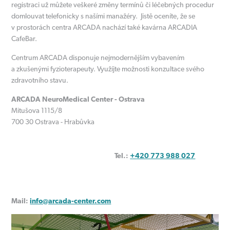
registraci už můžete veškeré změny termínů či léčebných procedur
domlouvat telefonicky s našími manažéry. Jistě oceníte, že se
v prostorách centra ARCADA nachází také kavárna ARCADIA
CafeBar.
Centrum ARCADA disponuje nejmodernějším vybavením
a zkušenými fyzioterapeuty. Využíjte možnosti konzultace svého
zdravotního stavu.
ARCADA NeuroMedical Center - Ostrava
Mitušova 1115/8
700 30 Ostrava - Hrabůvka
Tel.:
+420 773 988 027
Mail:
info@arcada-center.com