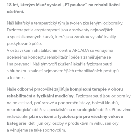
18 let, kterým lékař vystaví „FT poukaz” na rehabilitační
ošetření.
Náš lékařský a terapeutický tým je tvořen zkušenými odborníky.
Fyzioterapeti a ergoterapeuti jsou absolventy nejnovějších
a specializovaných kurzů, které jsou zárukou vysoké kvality
poskytované péče.
V ostravském rehabilitačním centru ARCADA se věnujeme
ucelenému konceptu rehabilitační péče a zaměřujeme se
i na prevenci. Náš tým tvoří zkušení lékaři a fyzioterapeuti
s hlubokou znalostí nejmodernějších rehabilitačních postupů
a technik.
Naše odborné pracoviště zajišťuje
komplexní terapie v oboru
rehabilitační a fyzikální medicíny
. Fyzioterapeuti jsou odborníky
na bolesti zad, poúrazové a pooperační stavy, bolesti kloubů,
neurologické obtíže a specialisté na neurologické obtíže. Připravíme
individuální
plán cvičení a fyzioterapie pro všechny věkové
kategorie
: děti, juniory, osoby v produktivním věku, seniory
a věnujeme se také sportovcům.