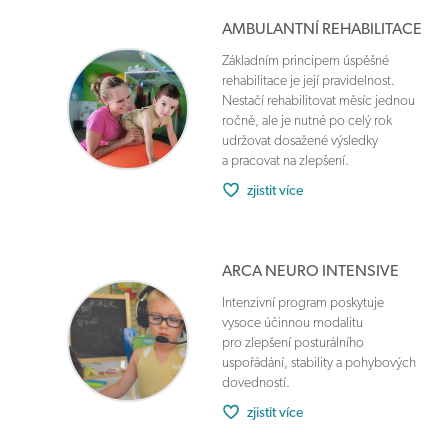
AMBULANTNÍ REHABILITACE
Základním principem úspěšné
rehabilitace je její pravidelnost.
Nestačí rehabilitovat měsíc jednou
ročně, ale je nutné po celý rok
udržovat dosažené výsledky
a pracovat na zlepšení.
zjistit více
ARCA NEURO INTENSIVE
Intenzivní program poskytuje
vysoce účinnou modalitu
pro zlepšení posturálního
uspořádání, stability a pohybových
dovedností.
zjistit více