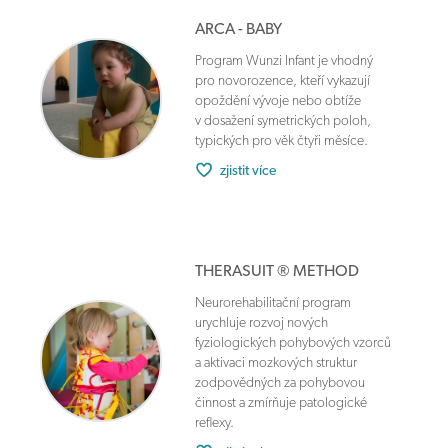
ARCA - BABY
Program Wunzi Infant je vhodný
pro novorozence, kteří vykazují
opoždění vývoje nebo obtíže
v dosažení symetrických poloh,
typických pro věk čtyři měsíce.
zjistit více
THERASUIT ® METHOD
Neurorehabilitační program
urychluje rozvoj nových
fyziologických pohybových vzorců
a aktivaci mozkových struktur
zodpovědných za pohybovou
činnost a zmírňuje patologické
reflexy.