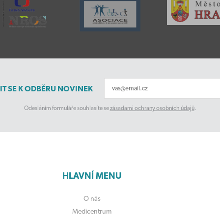
IT SE K ODBĚRU NOVINEK
Odesláním formuláře souhlasíte se
zásadami ochrany osobních údajů
.
HLAVNÍ MENU
O nás
Medicentrum