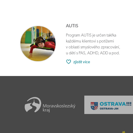
AUTIS
Program AUTIS je určen takřka
každému klientovi s potížemi
v oblasti smyslového zpracování,
u dětí s PAS, ADHD, ADD a pod.
zjistit více