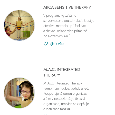
ARCA SENSITIVE THERAPY
V programu využíváme
senzomotorickou stimulaci, která je
efektivní metodou při facilitaci
a aktivaci oslabených primárně
poškozených svalů.
zjistit více
M.A.C. INTEGRATED
THERAPY
M.A.C. Integrated Therapy
kombinuje hudbu, pohyb a řeč.
Podporuje tělesnou organizaci
a čím více se zlepšuje tělesná
organizace, tím více se zlepšuje
organizace mozku.