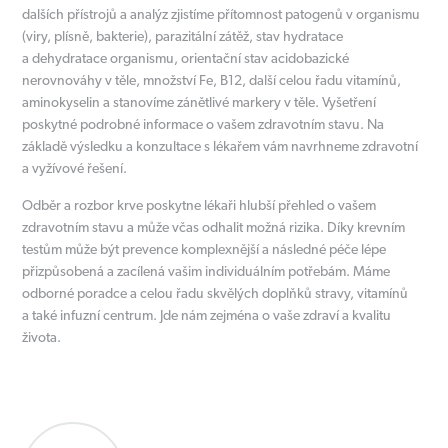
dalších přístrojů a analýz zjistíme přítomnost patogenů v organismu
(viry, plísně, bakterie), parazitální zátěž, stav hydratace
a dehydratace organismu, orientační stav acidobazické
nerovnováhy v těle, množství Fe, B12, další celou řadu vitamínů,
aminokyselin a stanovíme zánětlivé markery v těle. Vyšetření
poskytné podrobné informace o vašem zdravotním stavu. Na
základě výsledku a konzultace s lékařem vám navrhneme zdravotní
a vyžívové řešení.
Odběr a rozbor krve poskytne lékaři hlubší přehled o vašem
zdravotním stavu a může včas odhalit možná rizika. Díky krevním
testům může být prevence komplexnější a následné péče lépe
přizpůsobená a zacílená vašim individuálním potřebám. Máme
odborné poradce a celou řadu skvělých doplňků stravy, vitamínů
a také infuzní centrum. Jde nám zejména o vaše zdraví a kvalitu
života.