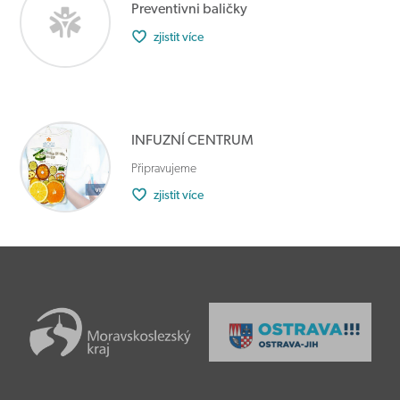
Preventivni baličky
zjistit více
INFUZNÍ CENTRUM
Připravujeme
zjistit více