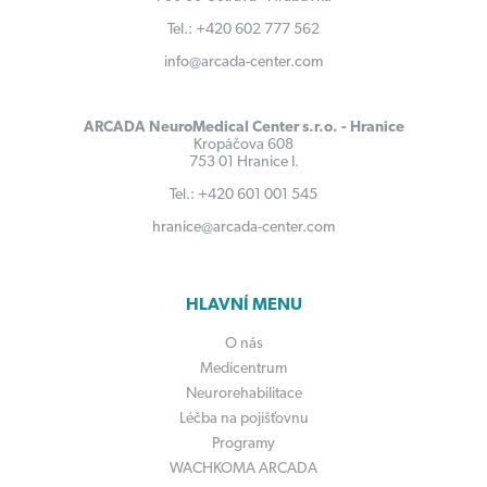
Tel.: +420 602 777 562
info@arcada-center.com
ARCADA NeuroMedical Center s.r.o. - Hranice
Kropáčova 608
753 01 Hranice I.
Tel.: +420 601 001 545
hranice@arcada-center.com
HLAVNÍ MENU
O nás
Medicentrum
Neurorehabilitace
Léčba na pojišťovnu
Programy
WACHKOMA ARCADA