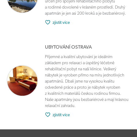
určen pro spojení rehabilitačního pobytu
a rodinné dovolené v krásném prostředí. Druhý
apartmán je jen asi 200 kroků a je bezbariérový.
zjistit více
UBYTOVÁNÍ OSTRAVA
Příjemné a kvalitní ubytování je ideálním
základem pro relaxaci a úspěšný léčebně
rehabilitační pobyt na naší klinice. Veškerý
nábytek je vyroben přímo na míru jednotlivých
apartmánů. Dbali jsme na vysokou kvalitu
odvedené práce a proto je nábytek vyroben
z kvalitních materiálů českou rodinou firmou.
Naše apartmány jsou bezbariérové a mají krásnou
relaxační zahradu.
zjistit více