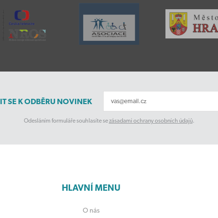
IT SE K ODBĚRU NOVINEK
Odesláním formuláře souhlasíte se
zásadami ochrany osobních údajů
.
HLAVNÍ MENU
O nás