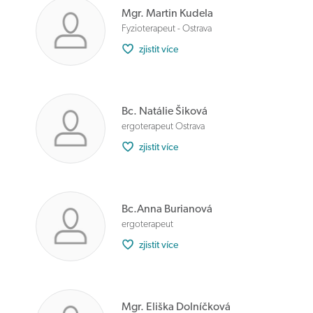
Mgr. Martin Kudela
Fyzioterapeut - Ostrava
zjistit více
Bc. Natálie Šiková
ergoterapeut Ostrava
zjistit více
Bc.Anna Burianová
ergoterapeut
zjistit více
Mgr. Eliška Dolníčková