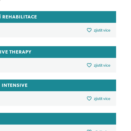
 REHABILITACE
zjistit více
TIVE THERAPY
zjistit více
 INTENSIVE
zjistit více