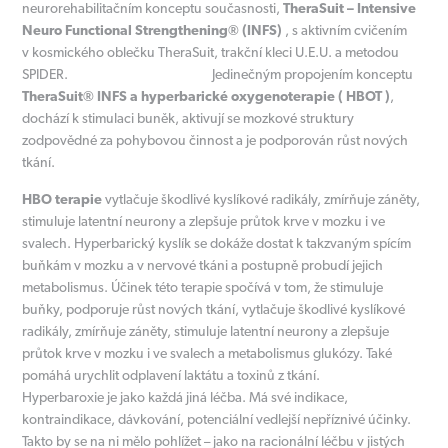
neurorehabilitačním konceptu současnosti,
TheraSuit – Intensive
Neuro Functional Strengthening® (INFS)
, s aktivním cvičením
v kosmického oblečku TheraSuit, trakční kleci U.E.U. a metodou
SPIDER. Jedinečným propojením konceptu
TheraSuit® INFS a hyperbarické oxygenoterapie ( HBOT )
,
dochází k stimulaci buněk, aktivují se mozkové struktury
zodpovědné za pohybovou činnost a je podporován růst nových
tkání.
HBO terapie
vytlačuje škodlivé kyslíkové radikály, zmírňuje záněty,
stimuluje latentní neurony a zlepšuje průtok krve v mozku i ve
svalech. Hyperbarický kyslík se dokáže dostat k takzvaným spícím
buňkám v mozku a v nervové tkáni a postupně probudí jejich
metabolismus. Účinek této terapie spočívá v tom, že stimuluje
buňky, podporuje růst nových tkání, vytlačuje škodlivé kyslíkové
radikály, zmírňuje záněty, stimuluje latentní neurony a zlepšuje
průtok krve v mozku i ve svalech a metabolismus glukózy. Také
pomáhá urychlit odplavení laktátu a toxinů z tkání.
Hyperbaroxie je jako každá jiná léčba. Má své indikace,
kontraindikace, dávkování, potenciální vedlejší nepříznivé účinky.
Takto by se na ni mělo pohlížet – jako na racionální léčbu v jistých