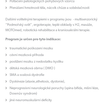
Potlačení patologických pohybových vzorců
Přenášení hmotnosti těla, nácvik chůze a soběstačnosti
Dalšími volitelnými terapiemi v programu jsou - multisenzorický
“Podmořský svět”, ergoterapie, teplé obklady s H2, masáže,
MOTOmed, robotická rehabilitace a kraniosakrálni terapie.
Program je určen pro tyto indikace:
traumatické poškození mozku
cévní mozková příhoda
postižení mozku z nedostatku kyslíku
dětská mozková obrna ( DMO )
SMA a svalová dystrofie
Dyskineze (ataxie,athetosis, dystonie),
Neprogresivní neurologické poruchy (spina bifida, míšní léze,
Downův syndrom)
jiné neuromuskulární deficity