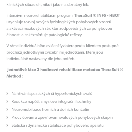
klinických situacích, nikoli jako na zázračný lék.
Intenzivní neurorehabilitační program
TheraSuit ® INFS - HBOT
urychluje rozvoj nových fyziologických pohybových vzorců
a aktivaci mozkových struktur zodpovědných za pohybovou
činnost. a takézmírňuje patologické reflexy.
V rámci individuálního cvičení fyzioterapeut s klientem postupně
prochází jednotlivými cvičebními jednotkami, které jsou
individuálně nastaveny dle jeho potřeb.
Jednotlivé fáze 3 hodinové rehabilitace metodou TheraSuit ®
Method :
Nahřívání spastických či hypertonických svalů
Redukce napětí, smyslové integrační techniky
Neuromobilizace horních a dolních končetin
Procvičování a zpevňování svalových pohybových skupin
Statická i dynamická stabilizace pohybového aparátu