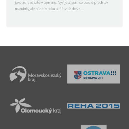
jako zdravé dítě v termínu. Vyvíjela jsem se podle představ
maminky,ale náhle v roku a třičtvrtě došel…