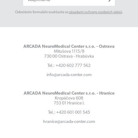
Odesláním formuláře souhlasíte se
zásadami ochrany osobních údajů
.
ARCADA NeuroMedical Center s.r.o. - Ostrava
Mitušova 1115/8
730 00 Ostrava - Hrabůvka
Tel.: +420 602 777 562
info@arcada-center.com
ARCADA NeuroMedical Center s.r.o. - Hranice
Kropáčova 608
753 01 Hranice I.
Tel.: +420 601 001 545
hranice@arcada-center.com