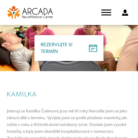
REZERVUJTE SI
REZERVUJTE SI
TERMÍN
TERMÍN
KAMILKA
Jmenuji se Kamilka Čulenová.Jsou mě tři roky.Narodila jsem se jako
zdravé dítě v termínu. Vyvíjela jsem se podle představ maminky,ale
náhle v roku a třičtvrtě došel nečekaný zvrat. Dostala jsem vysoké
horečky a byla jsem okamžitě hospitalizovaná v nemocnici.