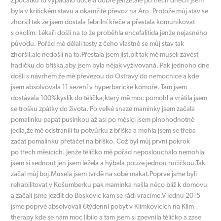
Zpočátku to vypadalo docela dobře jenže,ale po třech dnech jsem
byla v kritickém stavu a okamžitě převoz na Aro. Protože můj stav se
zhoršil tak že jsem dostala febrilní křeče a přestala komunikovat
s okolím. Lékaři došli na to že proběhla encefalitida jenže nejasného
původu. Pořád mě dělali testy z čeho vlastně se můj stav tak
zhoršil,ale nedošli na to.Přestala jsem jíst,pít tak mě museli zavést
hadičku do bříška,aby jsem byla nějak vyživovaná. Pak jednoho dne
došli s návrhem že mě převezou do Ostravy do nemocnice a kde
jsem absolvovala 11 sezení v hyperbarické komoře. Tam jsem
dostávala 100%kyslík do tělíčka,který mě moc pomohl a vrátila jsem
se trošku zpátky do života. Po velké snaze maminky jsem začala
pomalinku papat pusinkou až asi po měsíci jsem plnohodnotně
jedla,že mě odstranili tu potvůrku z bříška a mohla jsem se třeba
začat pomalinku přetáčet na bříško. Což byl můj první pokrok
po třech měsících. Jenže tělíčko mě pořád neposlouchalo nemohla
jsem si sednout jen jsem ležela a hýbala pouze jednou ručičkou.Tak
začal můj boj.Musela jsem tvrdě na sobě makat.Poprvé jsme byli
rehabilitovat v Košumberku pak maminka našla něco blíž k domovu
a začali jsme jezdit do Boskovic kam se rádi vracíme.V lednu 2015
jsme poprvé absolvovali 6týdenní pobyt v Klimkovicích na Klim-
therapy kde se nám moc líbilo a tam jsem si zpevnila tělíčko a zase