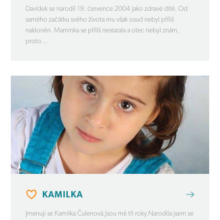
Davídek se narodil 19. července 2004 jako zdravé dítě. Od
samého začátku svého života mu však osud nebyl příliš
nakloněn. Maminka se příliš nestarala a otec nebyl znám,
proto…
KAMILKA
Jmenuji se Kamilka Čulenová.Jsou mě tři roky.Narodila jsem se