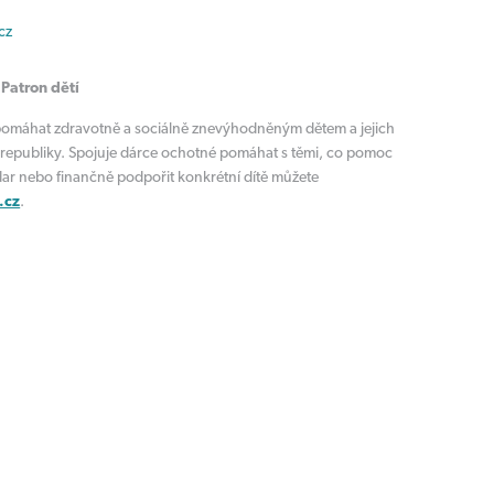
cz
 Patron dětí
pomáhat zdravotně a sociálně znevýhodněným dětem a jejich
 republiky. Spojuje dárce ochotné pomáhat s těmi, co pomoc
dar nebo finančně podpořit konkrétní dítě můžete
.cz
.