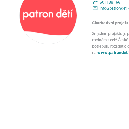
601 188 166
Info@patrondeti.
Charitativní projekt
Smyslem projektu je 
rodinám z celé České
potřebují. Požádat o 
na
www.patrondeti