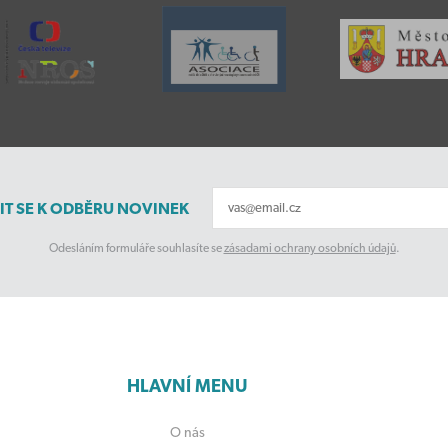
IT SE K ODBĚRU NOVINEK
Odesláním formuláře souhlasíte se
zásadami ochrany osobních údajů
.
HLAVNÍ MENU
O nás