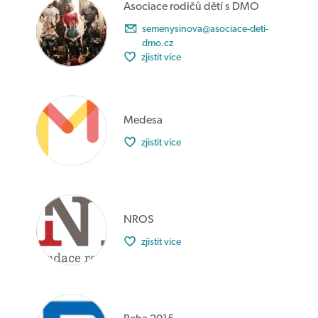
Asociace rodičů dětí s DMO
semenysinova@asociace-deti-
dmo.cz
zjistit více
Medesa
zjistit více
NROS
zjistit více