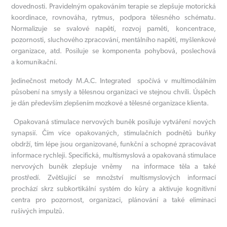
dovednosti. Pravidelným opakováním terapie se zlepšuje motorická
koordinace, rovnováha, rytmus, podpora tělesného schématu.
Normalizuje se svalové napětí, rozvoj paměti, koncentrace,
pozornosti, sluchového zpracování, mentálního napětí, myšlenkové
organizace, atd. Posiluje se komponenta pohybová, poslechová
a komunikační.
Jedinečnost metody M.A.C. Integrated spočívá v multimodálním
působení na smysly a tělesnou organizaci ve stejnou chvíli. Úspěch
je dán především zlepšením mozkové a tělesné organizace klienta.
Opakovaná stimulace nervových buněk posiluje vytváření nových
synapsií. Čím více opakovaných, stimulačních podnětů buňky
obdrží, tím lépe jsou organizované, funkční a schopné zpracovávat
informace rychleji. Specifická, multismyslová a opakovaná stimulace
nervových buněk zlepšuje vněmy na informace těla a také
prostředí. Zvětšující se množství multismyslových informací
prochází skrz subkortikální systém do kůry a aktivuje kognitivní
centra pro pozornost, organizaci, plánování a také eliminaci
rušivých impulzů.