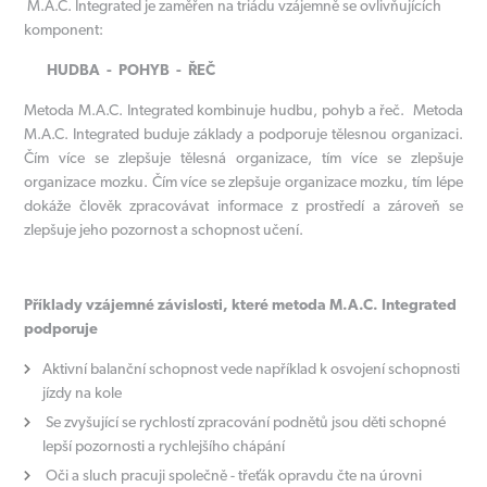
M.A.C. Integrated je zaměřen na triádu vzájemně se ovlivňujících
komponent:
HUDBA - POHYB - ŘEČ
Metoda M.A.C. Integrated kombinuje hudbu, pohyb a řeč. Metoda
M.A.C. Integrated buduje základy a podporuje tělesnou organizaci.
Čím více se zlepšuje tělesná organizace, tím více se zlepšuje
organizace mozku. Čím více se zlepšuje organizace mozku, tím lépe
dokáže člověk zpracovávat informace z prostředí a zároveň se
zlepšuje jeho pozornost a schopnost učení.
Příklady vzájemné závislosti, které metoda M.A.C. Integrated
podporuje
Aktivní balanční schopnost vede například k osvojení schopnosti
jízdy na kole
Se zvyšující se rychlostí zpracování podnětů jsou děti schopné
lepší pozornosti a rychlejšího chápání
Oči a sluch pracuji společně - třeťák opravdu čte na úrovni