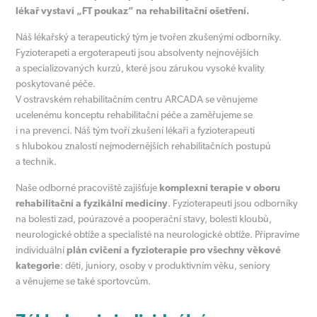
lékař vystaví „FT poukaz” na rehabilitační ošetření.
Náš lékařský a terapeutický tým je tvořen zkušenými odborníky.
Fyzioterapeti a ergoterapeuti jsou absolventy nejnovějších
a specializovaných kurzů, které jsou zárukou vysoké kvality
poskytované péče.
V ostravském rehabilitačním centru ARCADA se věnujeme
ucelenému konceptu rehabilitační péče a zaměřujeme se
i na prevenci. Náš tým tvoří zkušení lékaři a fyzioterapeuti
s hlubokou znalostí nejmodernějších rehabilitačních postupů
a technik.
Naše odborné pracoviště zajišťuje
komplexní terapie v oboru
rehabilitační a fyzikální medicíny
. Fyzioterapeuti jsou odborníky
na bolesti zad, poúrazové a pooperační stavy, bolesti kloubů,
neurologické obtíže a specialisté na neurologické obtíže. Připravíme
individuální
plán cvičení a fyzioterapie pro všechny věkové
kategorie
: děti, juniory, osoby v produktivním věku, seniory
a věnujeme se také sportovcům.