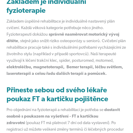
Základem je individuální
fyzioterapie
Základem úspěšné rehabilitace je individuálně nastavený plán
cvičení. Každá věková kategorie potřebuje něco jiného.
Fyzioterapeuti dokážou
správně nasměrovat motorický vývoj
dítěte
, stejně jako snížit riziko osteoporózy u seniorů. Cvičební plán
rehabilitace pracuje také s individuálními potřebami vycházejícími ze
životního stylu (například v případě sportovců). Naší terapeuté
využívají k léčení trakční klec, spider, posturomed, motomed,
elektroléčbu, magnetoterapii, Bemer terapii, léčbu světlem,
laseroterapii a celou řadu dalších terapií a pomůcek.
Přineste sebou od svého lékaře
poukaz FT a kartičku pojištěnce
Pro objednání na fyzioterapii a rehabilitaci je potřeba se
dostavit
osobně s poukazem na vyšetření - FT a kartičkou
zdravotní
(poukaz FT má platnost 7 dní od data vystavení). Po
registraci už můžete veškeré změny termínů či léčebných procedur