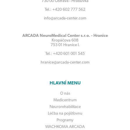
730 00 Ostrava - Hrabůvka
Tel.: +420 602 777 562
info@arcada-center.com
ARCADA NeuroMedical Center s.r.o. - Hranice
Kropáčova 608
753 01 Hranice I.
Tel.: +420 601 001 545
hranice@arcada-center.com
HLAVNÍ MENU
O nás
Medicentrum
Neurorehabilitace
Léčba na pojišťovnu
Programy
WACHKOMA ARCADA