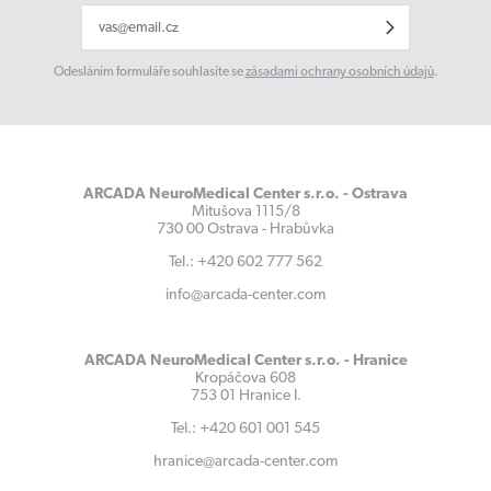
Odesláním formuláře souhlasíte se
zásadami ochrany osobních údajů
.
ARCADA NeuroMedical Center s.r.o. - Ostrava
Mitušova 1115/8
730 00 Ostrava - Hrabůvka
Tel.: +420 602 777 562
info@arcada-center.com
ARCADA NeuroMedical Center s.r.o. - Hranice
Kropáčova 608
753 01 Hranice I.
Tel.: +420 601 001 545
hranice@arcada-center.com