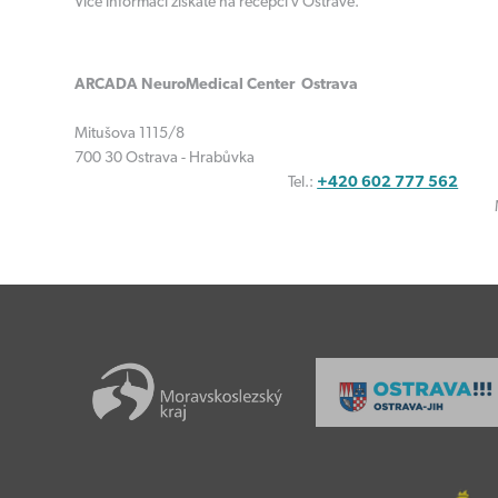
Více informací získáte na recepci v Ostravě.
ARCADA NeuroMedical Center Ostrava
Mitušova 1115/8
700 30 
Tel.:
+420 602 777 562
Mail