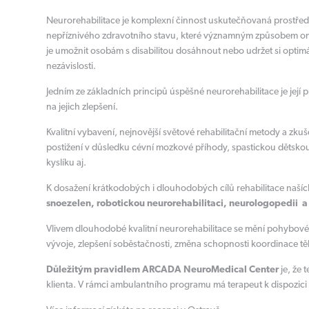
Neurorehabilitace je komplexní činnost uskutečňovaná prostředn
nepříznivého zdravotního stavu, které významným způsobem omezu
je umožnit osobám s disabilitou dosáhnout nebo udržet si optimá
nezávislosti.
Jedním ze základních principů úspěšné neurorehabilitace je její 
na jejich zlepšení.
Kvalitní vybavení, nejnovější světové rehabilitační metody a zk
postižení v důsledku cévní mozkové příhody, spastickou děts
kyslíku aj.
K dosažení krátkodobých i dlouhodobých cílů rehabilitace naší
snoezelen, robotickou neurorehabilitaci, neurologopedii a 
Vlivem dlouhodobé kvalitní neurorehabilitace se mění pohybové
vývoje, zlepšení soběstačnosti, změna schopnosti koordinace tě
Důležitým pravidlem ARCADA NeuroMedical Center
je, že 
klienta. V rámci ambulantního programu má terapeut k dispozici 