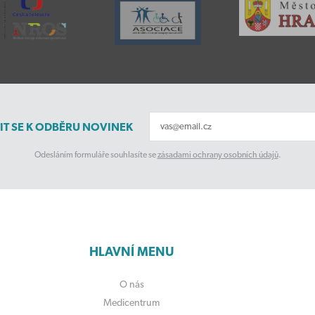
IT SE K ODBĚRU NOVINEK
Odesláním formuláře souhlasíte se
zásadami ochrany osobních údajů
.
HLAVNÍ MENU
O nás
Medicentrum