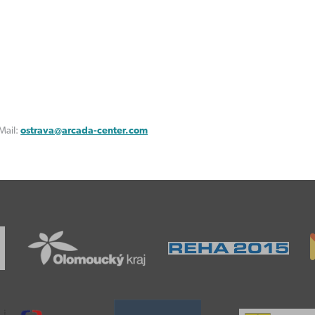
Ostrava - 
:
ostrava@arcada-center.com