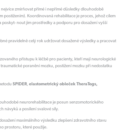
co nejvíce zmírňovat přímé i nepřímé důsledky dlouhodobě
 postižením). Koordinovaná rehabilitace je proces, jehož cílem
a poskyt- nout jim prostředky a podporu pro dosažení vyšší
třebné pravidelně celý rok udržovat dosažené výsledky a pracovat
izovaného přístupu k léčbě pro pacienty, kteří mají neurologické
traumatické poranění mozku, postižení mozku při nedostatku
 metodu
SPIDER
,
elastometrický obleček TheraTogs,
dlouhodobé neurorehabilitace je posun senzomotorického
 návyků a posílení svalové síly.
k dosažení maximálního výsledku zlepšení zdravotního stavu
o prostoru, které použije.