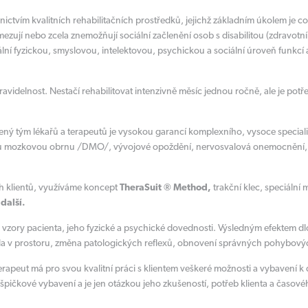
ictvím kvalitních rehabilitačních prostředků, jejichž základním úkolem je 
jí nebo zcela znemožňují sociální začlenění osob s disabilitou (zdravotním
lní fyzickou, smyslovou, intelektovou, psychickou a sociální úroveň funkcí 
pravidelnost. Nestačí rehabilitovat intenzivně měsíc jednou ročně, ale je po
ušený tým lékařů a terapeutů je vysokou garancí komplexního, vysoce special
kou mozkovou obrnu /DMO/, vývojové opoždění, nervosvalová onemocnění, 
ch klientů, využíváme koncept
TheraSuit ® Method,
trakční klec, speciální
další.
 vzory pacienta, jeho fyzické a psychické dovednosti. Výsledným efektem 
la v prostoru, změna patologických reflexů, obnovení správných pohybových
terapeut má pro svou kvalitní práci s klientem veškeré možnosti a vybavení 
špičkové vybavení a je jen otázkou jeho zkušeností, potřeb klienta a časovéh