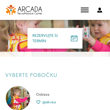
REZERVUJTE SI
REZERVUJTE SI
TERMÍN
TERMÍN
VYBERTE POBOČKU
Ostrava
zjistit více