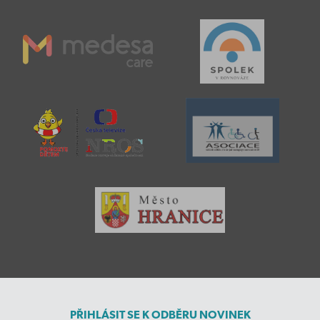
PŘIHLÁSIT SE K ODBĚRU NOVINEK